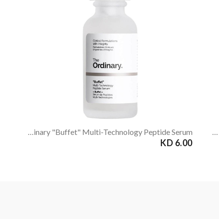
The Ordinary "Buffet" Multi-Technology Peptide Serum
The Ordinary Multi-Peptide Serum For Hair Density
6.00 KD