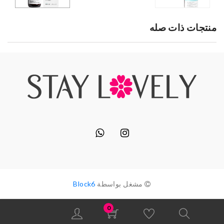
منتجات ذات صله
مشغل بواسطة
Block6
0