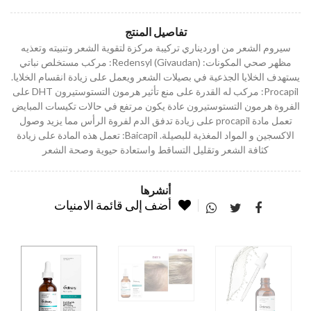
تفاصيل المنتج
سيروم الشعر من اورديناري تركيبة مركزة لتقوية الشعر وتنبيته وتعذيه
مظهر صحي المكونات: ‏Redensyl (Givaudan): مركب مستخلص نباتي
يستهدف الخلايا الجذعية في بصيلات الشعر ويعمل على زيادة انقسام الخلايا.
Procapil: مركب له القدرة على منع تأثير هرمون التستوستيرون DHT على
الفروة هرمون التستوستيرون عادة يكون مرتفع في حالات تكيسات المبايض
تعمل مادة procapil على زيادة تدفق الدم لفروة الرأس مما يزيد وصول
الاكسجين و المواد المغذية للبصيلة. Baicapil: تعمل هذه المادة على زيادة
كثافة الشعر وتقليل التساقط واستعادة حيوية وصحة الشعر
أنشرها
أضف إلى قائمة الامنيات